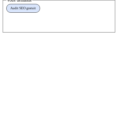
Votre demande
Audit SEO gratuit
Création de site
Refonte / relance SEO
Fiche Google
Google Ads
Autre demande
Nom et prénom
*
Email
*
Téléphone
*
Site web
facultatif
Votre projet en deux mots
facultatif