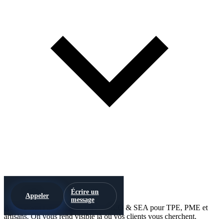
Avento
Écrire un
Appeler
message
Agence SEO en Essonne (91)
— SEO & SEA pour TPE, PME et
artisans. On vous rend visible là où vos clients vous cherchent.