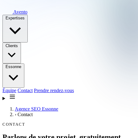
Avento
Expertises
Clients
Essonne
Équipe
Contact
Prendre rendez-vous
Agence SEO Essonne
›
Contact
CONTACT
Parlons de votre projet,
gratuitement