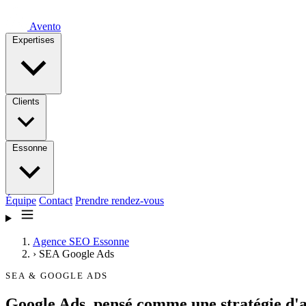
Avento
Expertises
Clients
Essonne
Équipe
Contact
Prendre rendez-vous
Agence SEO Essonne
›
SEA Google Ads
SEA & GOOGLE ADS
Google Ads, pensé comme une
stratégie d'